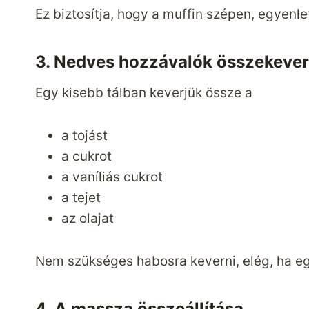
Ez biztosítja, hogy a muffin szépen, egyenl
3. Nedves hozzávalók összekeve
Egy kisebb tálban keverjük össze a
a tojást
a cukrot
a vaníliás cukrot
a tejet
az olajat
Nem szükséges habosra keverni, elég, ha e
4. A massza összeállítása