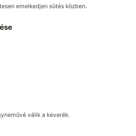
etesen emelkedjen sütés közben.
rése
gyneművé válik a keverék.