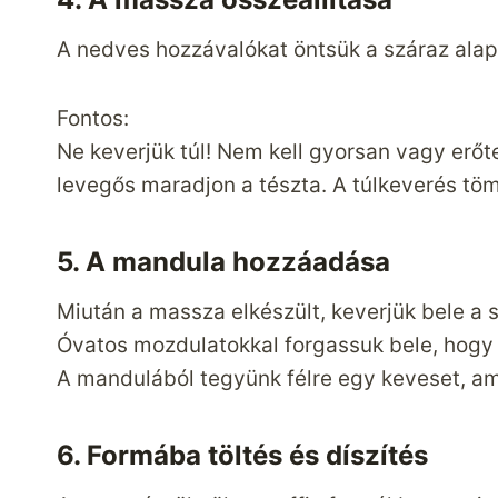
A nedves hozzávalókat öntsük a száraz alaph
Fontos:
Ne keverjük túl! Nem kell gyorsan vagy erőt
levegős maradjon a tészta. A túlkeverés tö
5. A mandula hozzáadása
Miután a massza elkészült, keverjük bele a 
Óvatos mozdulatokkal forgassuk bele, hogy 
A mandulából tegyünk félre egy keveset, ami
6. Formába töltés és díszítés