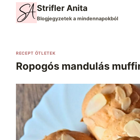
Skip
Strifler Anita
to
Blogjegyzetek a mindennapokból
content
RECEPT ÖTLETEK
Ropogós mandulás muffin