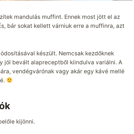
ítek mandulás muffint. Ennek most jött el az
, bár sokat kellett várniuk erre a muffinra, azt
módosításával készült. Nemcsak kezdőknek
 jól bevált alapreceptből kiindulva variálni. A
nnára, vendégvárónak vagy akár egy kávé mellé
lé.
lók
lőle kijönni.