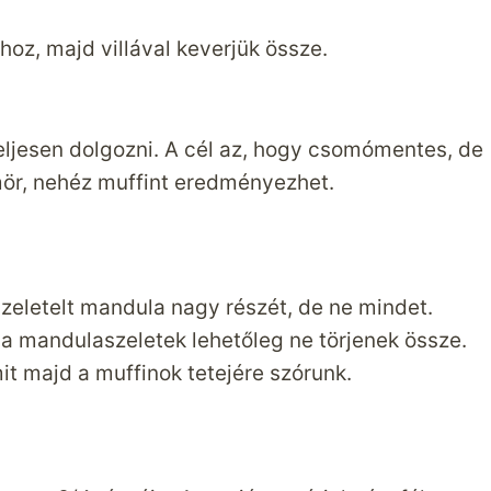
oz, majd villával keverjük össze.
eljesen dolgozni. A cél az, hogy csomómentes, de
mör, nehéz muffint eredményezhet.
szeletelt mandula nagy részét, de ne mindet.
a mandulaszeletek lehetőleg ne törjenek össze.
t majd a muffinok tetejére szórunk.