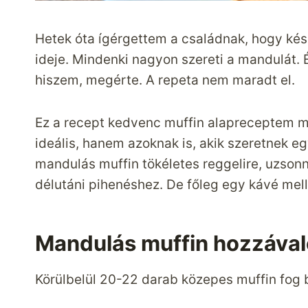
Hetek óta ígérgettem a családnak, hogy kész
ideje. Mindenki nagyon szereti a mandulát. És
hiszem, megérte. A repeta nem maradt el.
Ez a recept kedvenc muffin alapreceptem 
ideális, hanem azoknak is, akik szeretnek egy
mandulás muffin tökéletes reggelire, uzso
délutáni pihenéshez. De főleg egy kávé mel
Mandulás muffin hozzáva
Körülbelül 20-22 darab közepes muffin fog be