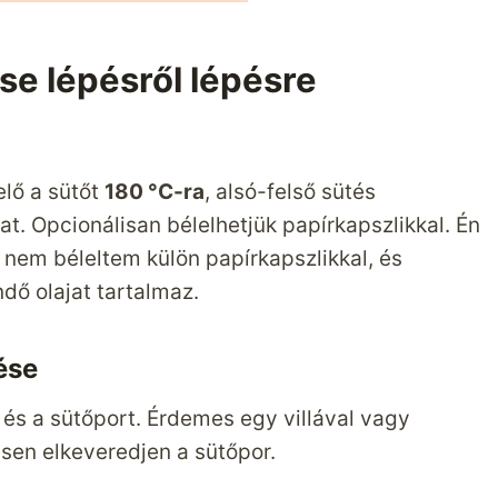
se lépésről lépésre
elő a sütőt
180 °C-ra
, alsó-felső sütés
. Opcionálisan bélelhetjük papírkapszlikkal. Én
 nem béleltem külön papírkapszlikkal, és
dő olajat tartalmaz.
ése
 és a sütőport. Érdemes egy villával vagy
sen elkeveredjen a sütőpor.