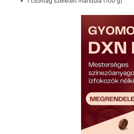
1 csomag szeletelt mandula (100 g)