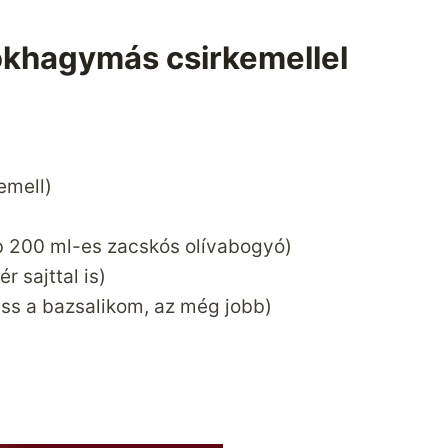
okhagymás csirkemellel
kemell)
db 200 ml-es zacskós olívabogyó)
r sajttal is)
riss a bazsalikom, az még jobb)