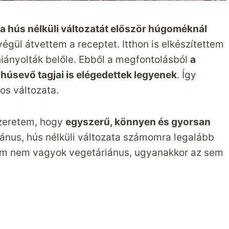
a hús nélküli változatát először húgoméknál
égül átvettem a receptet. Itthon is elkészítettem
 hiányolták belőle. Ebből a megfontolásból
a
d húsevő tagjai is elégedettek legyenek
. Így
os változata.
zeretem, hogy
egyszerű, könnyen és gyorsan
iánus, hús nélküli változata számomra legalább
gam nem vagyok vegetáriánus, ugyanakkor az sem