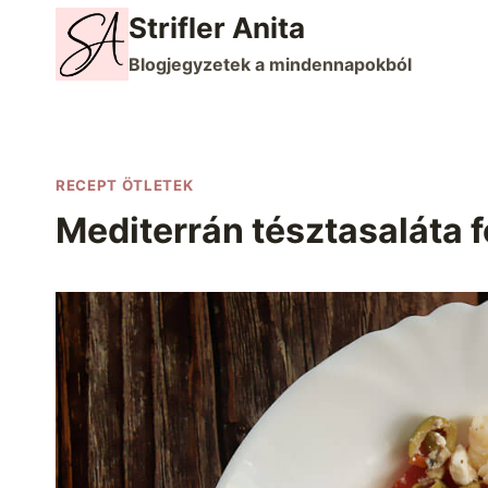
Skip
Strifler Anita
to
Blogjegyzetek a mindennapokból
content
RECEPT ÖTLETEK
Mediterrán tésztasaláta 