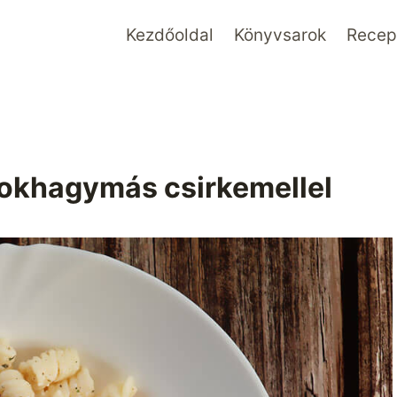
Kezdőoldal
Könyvsarok
Recept
fokhagymás csirkemellel