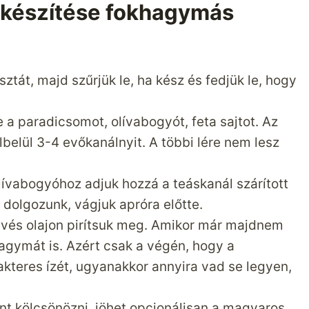
elkészítése fokhagymás
sztát, majd szűrjük le, ha kész és fedjük le, hogy
 a paradicsomot, olívabogyót, feta sajtot. Az
lbelül 3-4 evőkanálnyit. A többi lére nem lesz
lívabogyóhoz adjuk hozzá a teáskanál szárított
 dolgozunk, vágjuk apróra előtte.
kevés olajon pirítsuk meg. Amikor már majdnem
agymát is. Azért csak a végén, hogy a
akteres ízét, ugyanakkor annyira vad se legyen,
nt kölcsönözni, jöhet opcionálisan a magyaros