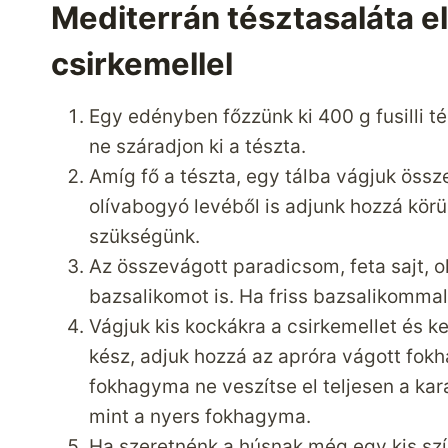
Mediterrán tésztasaláta 
csirkemellel
Egy edényben főzzünk ki 400 g fusilli té
ne száradjon ki a tészta.
Amíg fő a tészta, egy tálba vágjuk össze
olívabogyó levéből is adjunk hozzá körü
szükségünk.
Az összevágott paradicsom, feta sajt, o
bazsalikomot is. Ha friss bazsalikommal
Vágjuk kis kockákra a csirkemellet és 
kész, adjuk hozzá az apróra vágott fokh
fokhagyma ne veszítse el teljesen a kar
mint a nyers fokhagyma.
Ha szeretnénk a húsnak még egy kis szí