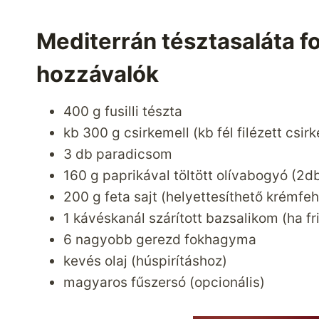
Mediterrán tésztasaláta f
hozzávalók
400 g fusilli tészta
kb 300 g csirkemell (kb fél filézett csir
3 db paradicsom
160 g paprikával töltött olívabogyó (2
200 g feta sajt (helyettesíthető krémfehé
1 kávéskanál szárított bazsalikom (ha f
6 nagyobb gerezd fokhagyma
kevés olaj (húspirításhoz)
magyaros fűszersó (opcionális)