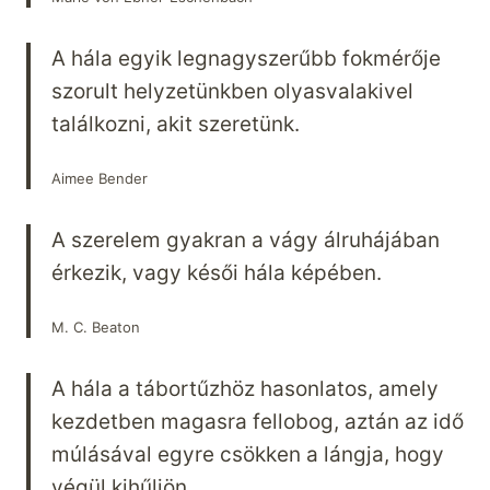
A hála egyik legnagyszerűbb fokmérője
szorult helyzetünkben olyasvalakivel
találkozni, akit szeretünk.
Aimee Bender
A szerelem gyakran a vágy álruhájában
érkezik, vagy késői hála képében.
M. C. Beaton
A hála a tábortűzhöz hasonlatos, amely
kezdetben magasra fellobog, aztán az idő
múlásával egyre csökken a lángja, hogy
végül kihűljön.