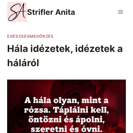
Skip
Strifler Anita
to
content
EGÉSZSÉGMEGŐRZÉS
Hála idézetek, idézetek a
háláról