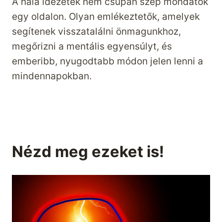
A hála idézetek nem csupán szép mondatok
egy oldalon. Olyan emlékeztetők, amelyek
segítenek visszatalálni önmagunkhoz,
megőrizni a mentális egyensúlyt, és
emberibb, nyugodtabb módon jelen lenni a
mindennapokban.
Nézd meg ezeket is!