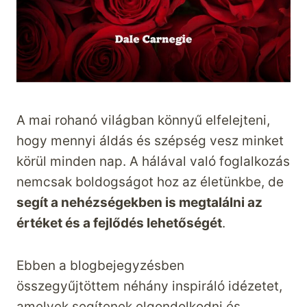
A mai rohanó világban könnyű elfelejteni,
hogy mennyi áldás és szépség vesz minket
körül minden nap. A hálával való foglalkozás
nemcsak boldogságot hoz az életünkbe, de
segít a nehézségekben is megtalálni az
értéket és a fejlődés lehetőségét
.
Ebben a blogbejegyzésben
összegyűjtöttem néhány inspiráló idézetet,
amelyek segítenek elgondolkodni és