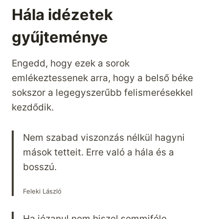
Hála idézetek
gyűjteménye
Engedd, hogy ezek a sorok
emlékeztessenek arra, hogy a belső béke
sokszor a legegyszerűbb felismerésekkel
kezdődik.
Nem szabad viszonzás nélkül hagyni
mások tetteit. Erre való a hála és a
bosszú.
Feleki László
Ha józanul nem hiszel semmiféle