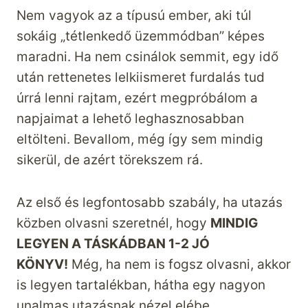
Nem vagyok az a típusú ember, aki túl
sokáig „tétlenkedő üzemmódban” képes
maradni. Ha nem csinálok semmit, egy idő
után rettenetes lelkiismeret furdalás tud
úrrá lenni rajtam, ezért megpróbálom a
napjaimat a lehető leghasznosabban
eltölteni. Bevallom, még így sem mindig
sikerül, de azért törekszem rá.
Az első és legfontosabb szabály, ha utazás
közben olvasni szeretnél, hogy
MINDIG
LEGYEN A TÁSKÁDBAN 1-2 JÓ
KÖNYV!
Még, ha nem is fogsz olvasni, akkor
is legyen tartalékban, hátha egy nagyon
unalmas utazásnak nézel elébe.