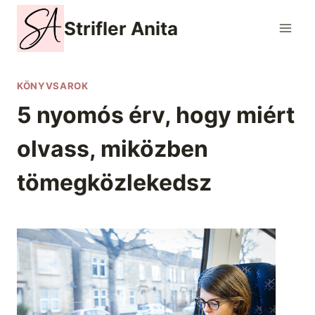
Skip
Strifler Anita
to
content
KÖNYVSAROK
5 nyomós érv, hogy miért
olvass, miközben
tömegközlekedsz